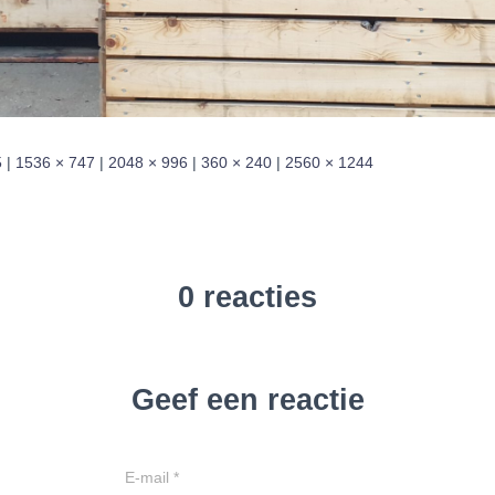
5
|
1536 × 747
|
2048 × 996
|
360 × 240
|
2560 × 1244
0 reacties
Geef een reactie
E-mail
*