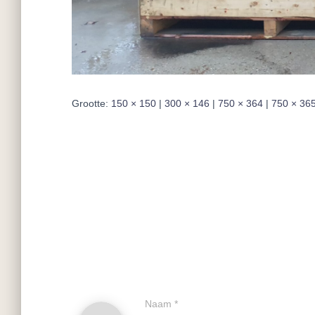
Grootte:
150 × 150
|
300 × 146
|
750 × 364
|
750 × 36
Naam
*