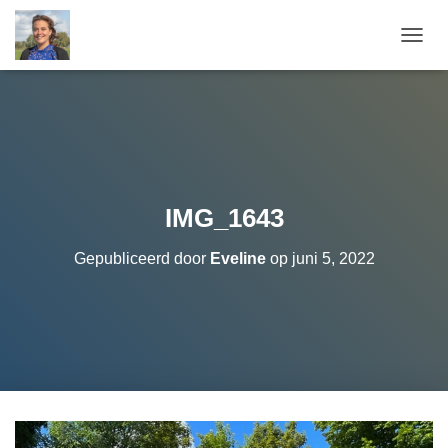
T
O
G
G
L
E
N
A
V
IMG_1643
I
G
Gepubliceerd door
Eveline
op
juni 5, 2022
A
T
I
E