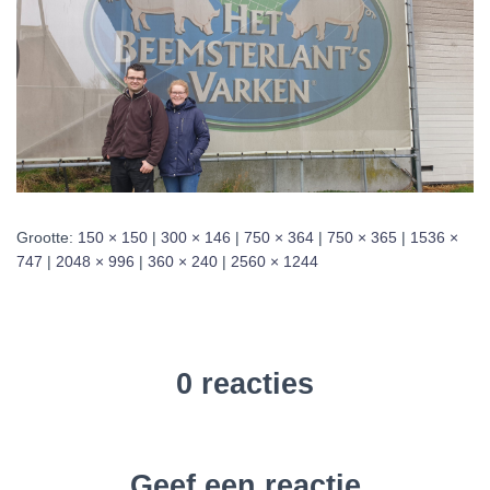
Grootte:
150 × 150
|
300 × 146
|
750 × 364
|
750 × 365
|
1536 ×
747
|
2048 × 996
|
360 × 240
|
2560 × 1244
0 reacties
Geef een reactie