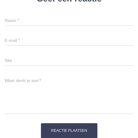
Naam
*
E-mail
*
Site
Waar denk je aan?