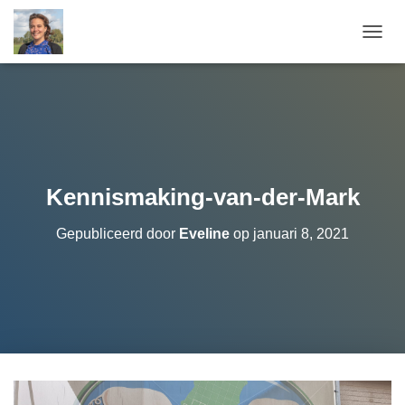
T
O
G
G
L
E
N
A
V
Kennismaking-van-der-Mark
I
G
Gepubliceerd door
Eveline
op
januari 8, 2021
A
T
I
E