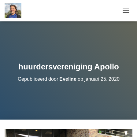
T
O
G
G
L
E
N
A
V
huurdersvereniging Apollo
I
G
Gepubliceerd door
Eveline
op
januari 25, 2020
A
T
I
E