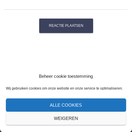
Beheer cookie toestemming
Wij gebruiken cookies om onze website en onze service te optimaliseren.
ALLE COOKIES
CONTACT
COOKIE BELEID
OVER MIJ
WEIGEREN
Hestia | Ontwikkeld door
ThemeIsle