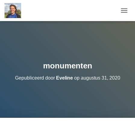
T
O
G
G
L
E
N
A
V
monumenten
I
G
Gepubliceerd door
Eveline
op
augustus 31, 2020
A
T
I
E