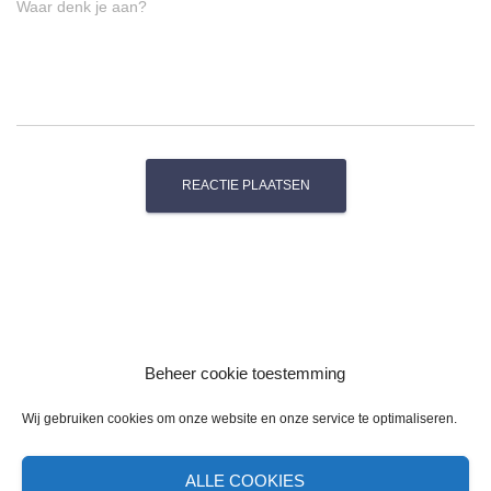
Waar denk je aan?
Beheer cookie toestemming
Wij gebruiken cookies om onze website en onze service te optimaliseren.
ALLE COOKIES
CONTACT
COOKIE BELEID
OVER MIJ