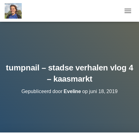
T
O
G
G
L
E
N
A
V
tumpnail – stadse verhalen vlog 4
I
G
– kaasmarkt
A
T
Gepubliceerd door
Eveline
op
juni 18, 2019
I
E