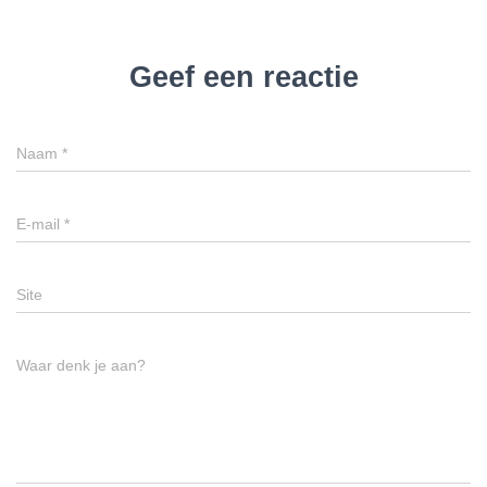
Geef een reactie
Naam
*
E-mail
*
Site
Waar denk je aan?