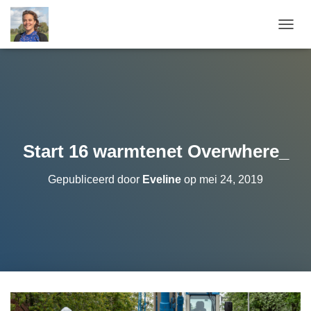
T
O
G
G
L
E
N
A
V
Start 16 warmtenet Overwhere_
I
G
Gepubliceerd door
Eveline
op
mei 24, 2019
A
T
I
E