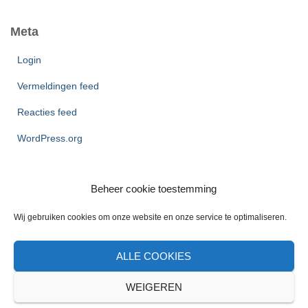
Meta
Login
Vermeldingen feed
Reacties feed
WordPress.org
Beheer cookie toestemming
Wij gebruiken cookies om onze website en onze service te optimaliseren.
ALLE COOKIES
CONTACT
COOKIE BELEID
OVER MIJ
WEIGEREN
Hestia | Ontwikkeld door
ThemeIsle