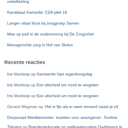
ontwikkeling
a
r
Kandidaat Kamerlid, CDA plek 16
:
Langer vitaal thuis bij zorggroep Samen
Mee op pad in de ouderenzorg bij De Zorgcirkel
Mensgerichte zorg in Hof van Sloten
Recente reacties
Iris Voorloop
op
Gemeente hijst regenboogvlag
Iris Voorloop
op
Een afscheid om nooit te vergeten
Iris Voorloop
op
Een afscheid om nooit te vergeten
Gerard Wegman
op
‘Het is fijn als er weer iemand naast je zit’
Dorpsraad Westbeemster: inzetten voor woongenot - Eveline
Tijmstra
op
Boerderijeducatie op melkveehouderij Oudshoorn in