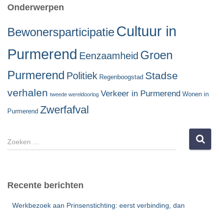
Onderwerpen
Cultuur in
Bewonersparticipatie
Purmerend
Groen
Eenzaamheid
Purmerend
Stadse
Politiek
Regenboogstad
verhalen
Verkeer in Purmerend
Wonen in
tweede wereldoorlog
Zwerfafval
Purmerend
Z
o
e
k
e
Recente berichten
n
n
Werkbezoek aan Prinsenstichting: eerst verbinding, dan
a