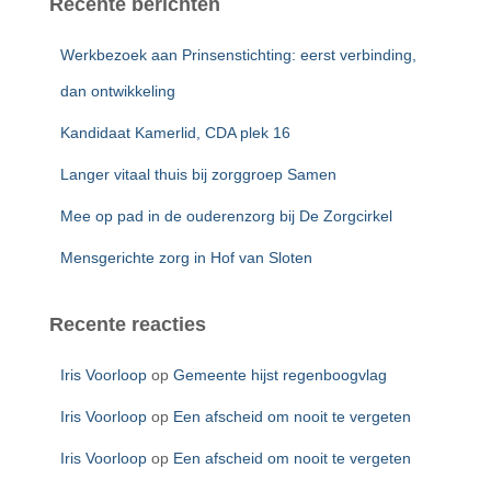
Recente berichten
n
n
Werkbezoek aan Prinsenstichting: eerst verbinding,
a
a
dan ontwikkeling
r
Kandidaat Kamerlid, CDA plek 16
:
Langer vitaal thuis bij zorggroep Samen
Mee op pad in de ouderenzorg bij De Zorgcirkel
Mensgerichte zorg in Hof van Sloten
Recente reacties
Iris Voorloop
op
Gemeente hijst regenboogvlag
Iris Voorloop
op
Een afscheid om nooit te vergeten
Iris Voorloop
op
Een afscheid om nooit te vergeten