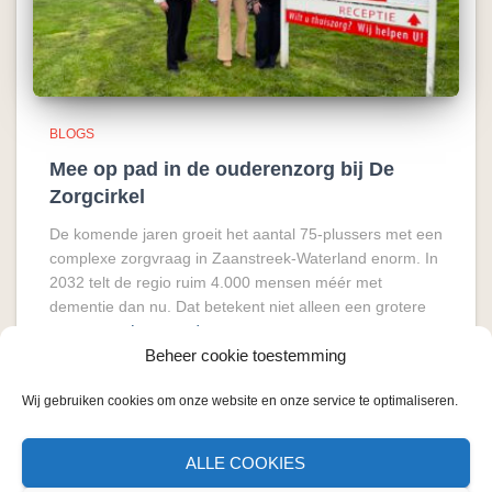
BLOGS
Mee op pad in de ouderenzorg bij De
Zorgcirkel
De komende jaren groeit het aantal 75-plussers met een
complexe zorgvraag in Zaanstreek-Waterland enorm. In
2032 telt de regio ruim 4.000 mensen méér met
dementie dan nu. Dat betekent niet alleen een grotere
vraag naar
Lees verder
Beheer cookie toestemming
Wij gebruiken cookies om onze website en onze service te optimaliseren.
ALLE COOKIES
CONTACT
COOKIE BELEID
OVER MIJ