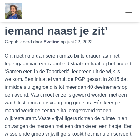
‘Het is fijn als er weer
T
O
iemand naast je zit’
G
G
L
Gepubliceerd door
Eveline
op
juni 22, 2023
E
N
Ontmoeting organiseren om zo bij te dragen aan het
A
V
tegengaan van eenzaamheid staat centraal bij het project
I
‘Samen eten in de Taborkerk’. Iedereen uit de wijk is
G
welkom. Een initiatief vanuit de PGP gestart in 2015 dat
A
inmiddels uitgegroeid is tot meer dan 40 deelnemers op
T
I
een avond. Vaak moet er zelfs gewerkt worden met een
E
wachtlijst, omdat de vraag nog groter is. Eén keer per
maand wordt de centrale hal omgetoverd tot een
wijkrestaurant. Vaste vrijwilligers richten de ruimte in en
ontvangen de mensen met een drankje en een hapje. Een
wisselende groep vrijwilligers kookt het menu en serveert