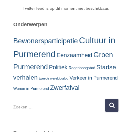
Twitter feed is op dit moment niet beschikbaar.
Onderwerpen
Cultuur in
Bewonersparticipatie
Purmerend
Groen
Eenzaamheid
Purmerend
Stadse
Politiek
Regenboogstad
verhalen
Verkeer in Purmerend
tweede wereldoorlog
Zwerfafval
Wonen in Purmerend
Z
o
e
k
e