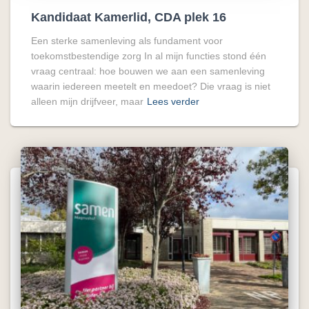
Kandidaat Kamerlid, CDA plek 16
Een sterke samenleving als fundament voor
toekomstbestendige zorg In al mijn functies stond één
vraag centraal: hoe bouwen we aan een samenleving
waarin iedereen meetelt en meedoet? Die vraag is niet
alleen mijn drijfveer, maar
Lees verder