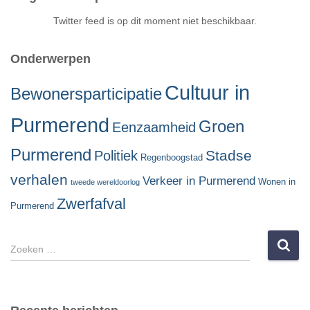
Twitter feed is op dit moment niet beschikbaar.
Onderwerpen
Cultuur in
Bewonersparticipatie
Purmerend
Groen
Eenzaamheid
Purmerend
Stadse
Politiek
Regenboogstad
verhalen
Verkeer in Purmerend
Wonen in
tweede wereldoorlog
Zwerfafval
Purmerend
Z
o
e
k
e