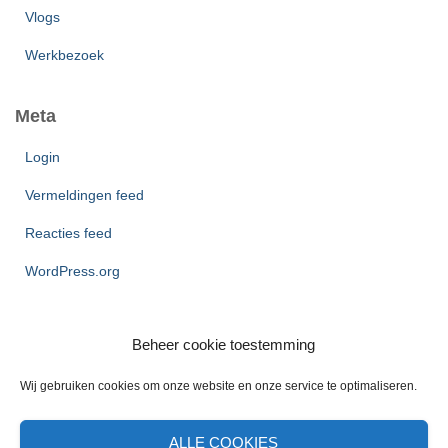
Vlogs
Werkbezoek
Meta
Login
Vermeldingen feed
Reacties feed
WordPress.org
Beheer cookie toestemming
Wij gebruiken cookies om onze website en onze service te optimaliseren.
ALLE COOKIES
CONTACT
COOKIE BELEID
OVER MIJ