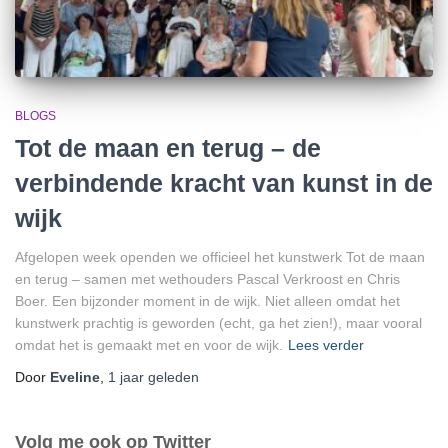
BLOGS
Tot de maan en terug – de
verbindende kracht van kunst in de
wijk
Afgelopen week openden we officieel het kunstwerk Tot de maan
en terug – samen met wethouders Pascal Verkroost en Chris
Boer. Een bijzonder moment in de wijk. Niet alleen omdat het
kunstwerk prachtig is geworden (echt, ga het zien!), maar vooral
omdat het is gemaakt met en voor de wijk.
Lees verder
Door
Eveline
,
1 jaar
geleden
Volg me ook op Twitter