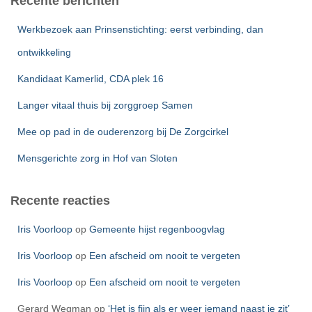
Recente berichten
n
n
Werkbezoek aan Prinsenstichting: eerst verbinding, dan
a
ontwikkeling
a
r
Kandidaat Kamerlid, CDA plek 16
:
Langer vitaal thuis bij zorggroep Samen
Mee op pad in de ouderenzorg bij De Zorgcirkel
Mensgerichte zorg in Hof van Sloten
Recente reacties
Iris Voorloop
op
Gemeente hijst regenboogvlag
Iris Voorloop
op
Een afscheid om nooit te vergeten
Iris Voorloop
op
Een afscheid om nooit te vergeten
Gerard Wegman
op
‘Het is fijn als er weer iemand naast je zit’