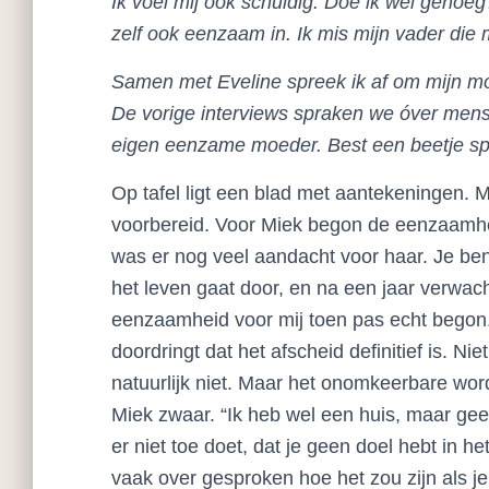
Ik voel mij ook schuldig. Doe ik wel genoeg
zelf ook eenzaam in. Ik mis mijn vader die 
Samen met Eveline spreek ik af om mijn moed
De vorige interviews spraken we óver mens
eigen eenzame moeder. Best een beetje s
Op tafel ligt een blad met aantekeningen. 
voorbereid. Voor Miek begon de eenzaamh
was er nog veel aandacht voor haar. Je b
het leven gaat door, en na een jaar verwac
eenzaamheid voor mij toen pas echt begon.
doordringt dat het afscheid definitief is. Ni
natuurlijk niet. Maar het onomkeerbare word
Miek zwaar. “Ik heb wel een huis, maar gee
er niet toe doet, dat je geen doel hebt in 
vaak over gesproken hoe het zou zijn als je 