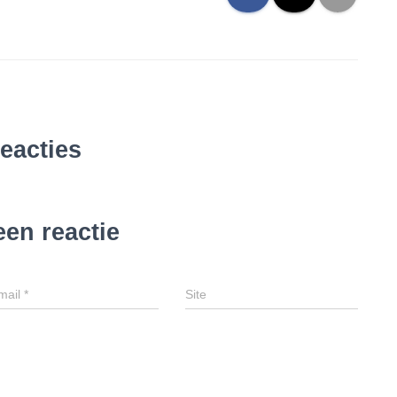
reacties
een reactie
mail
*
Site