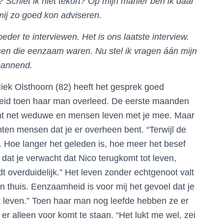
? Schiet ik niet tekort? Op mijn manier ben ik daar
mij zo goed kon adviseren.
er te interviewen. Het is ons laatste interview.
en die eenzaam waren. Nu stel ik vragen áán mijn
pannend.
Miek Olsthoorn (82) heeft het gesprek goed
eid toen haar man overleed. De eerste maanden
ent net weduwe en mensen leven met je mee. Maar
hten mensen dat je er overheen bent. “Terwijl de
 Hoe langer het geleden is, hoe meer het besef
et dat je verwacht dat Nico terugkomt tot leven,
t overduidelijk.” Het leven zonder echtgenoot valt
n thuis. Eenzaamheid is voor mij het gevoel dat je
het leven.” Toen haar man nog leefde hebben ze er
er alleen voor komt te staan. “Het lukt me wel, zei