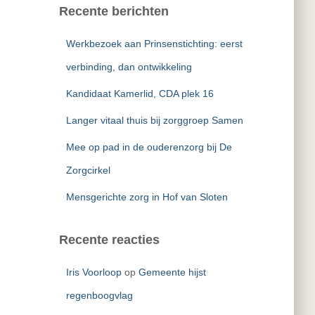
e
Recente berichten
n
n
Werkbezoek aan Prinsenstichting: eerst
a
a
verbinding, dan ontwikkeling
r
Kandidaat Kamerlid, CDA plek 16
:
Langer vitaal thuis bij zorggroep Samen
Mee op pad in de ouderenzorg bij De
Zorgcirkel
Mensgerichte zorg in Hof van Sloten
Recente reacties
Iris Voorloop
op
Gemeente hijst
regenboogvlag