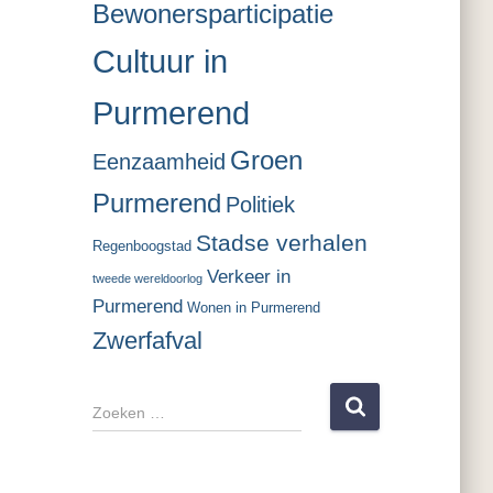
Bewonersparticipatie
Cultuur in
Purmerend
Groen
Eenzaamheid
Purmerend
Politiek
Stadse verhalen
Regenboogstad
Verkeer in
tweede wereldoorlog
Purmerend
Wonen in Purmerend
Zwerfafval
Z
o
e
k