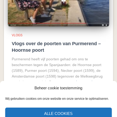
VLOGS
Vlogs over de poorten van Purmerend –
Hoornse poort
Purmerend heeft vijf poorten gehad om ons te
beschermen tegen de Spanjaarden: de Hoornse poort
(1589), Purmer poort (1594), Necker poort (1599), de
Amsterdamse poort (1598) tegenover de Melkwegbrug
en als laatste werd de Beemster poort
Lees verder
Beheer cookie toestemming
Wij gebruiken cookies om onze website en onze service te optimaliseren.
ALLE COOKIES
CONTACT
COOKIE BELEID
OVER MIJ