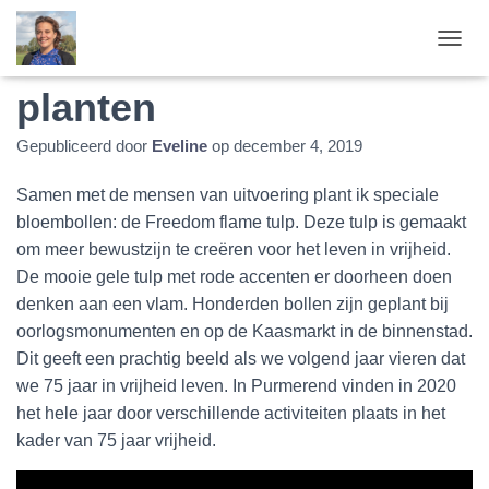
Freedom flame bollen
T
O
planten
G
G
L
Gepubliceerd door
Eveline
op
december 4, 2019
E
N
Samen met de mensen van uitvoering plant ik speciale
A
V
bloembollen: de Freedom flame tulp. Deze tulp is gemaakt
I
om meer bewustzijn te creëren voor het leven in vrijheid.
G
De mooie gele tulp met rode accenten er doorheen doen
A
denken aan een vlam. Honderden bollen zijn geplant bij
T
I
oorlogsmonumenten en op de Kaasmarkt in de binnenstad.
E
Dit geeft een prachtig beeld als we volgend jaar vieren dat
we 75 jaar in vrijheid leven. In Purmerend vinden in 2020
het hele jaar door verschillende activiteiten plaats in het
kader van 75 jaar vrijheid.