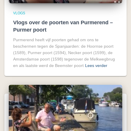
VLOGS
Vlogs over de poorten van Purmerend –
Purmer poort
Purmerend heeft vijf poorten gehad om ons te
beschermen tegen de Spanjaarden: de Hoornse poort
(1589), Purmer poort (1594), Necker poort (1599), de
Amsterdamse poort (1598) tegenover de Melkwegbrug
en als laatste werd de Beemster poort
Lees verder