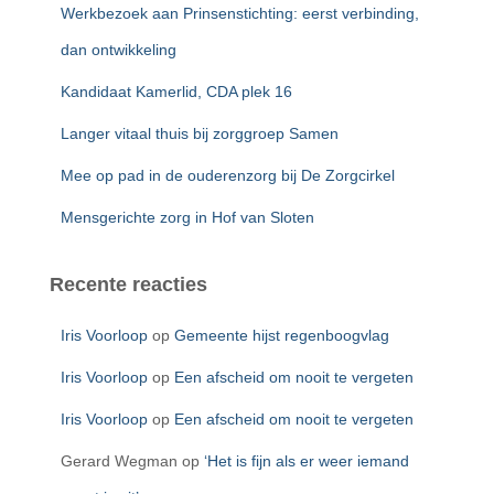
n
Werkbezoek aan Prinsenstichting: eerst verbinding,
a
a
dan ontwikkeling
r
Kandidaat Kamerlid, CDA plek 16
:
Langer vitaal thuis bij zorggroep Samen
Mee op pad in de ouderenzorg bij De Zorgcirkel
Mensgerichte zorg in Hof van Sloten
Recente reacties
Iris Voorloop
op
Gemeente hijst regenboogvlag
Iris Voorloop
op
Een afscheid om nooit te vergeten
Iris Voorloop
op
Een afscheid om nooit te vergeten
Gerard Wegman
op
‘Het is fijn als er weer iemand