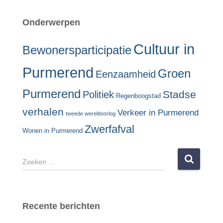
Onderwerpen
Cultuur in
Bewonersparticipatie
Purmerend
Groen
Eenzaamheid
Purmerend
Stadse
Politiek
Regenboogstad
verhalen
Verkeer in Purmerend
tweede wereldoorlog
Zwerfafval
Wonen in Purmerend
Z
o
e
k
e
Recente berichten
n