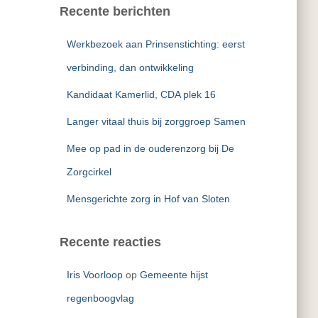
e
Recente berichten
n
n
Werkbezoek aan Prinsenstichting: eerst
a
a
verbinding, dan ontwikkeling
r
Kandidaat Kamerlid, CDA plek 16
:
Langer vitaal thuis bij zorggroep Samen
Mee op pad in de ouderenzorg bij De
Zorgcirkel
Mensgerichte zorg in Hof van Sloten
Recente reacties
Iris Voorloop
op
Gemeente hijst
regenboogvlag