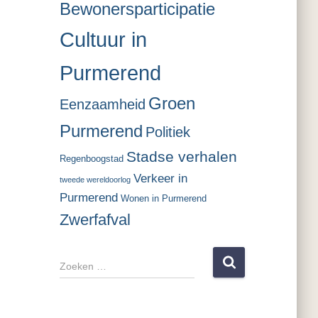
Bewonersparticipatie
Cultuur in
Purmerend
Groen
Eenzaamheid
Purmerend
Politiek
Stadse verhalen
Regenboogstad
Verkeer in
tweede wereldoorlog
Purmerend
Wonen in Purmerend
Zwerfafval
Z
o
e
k