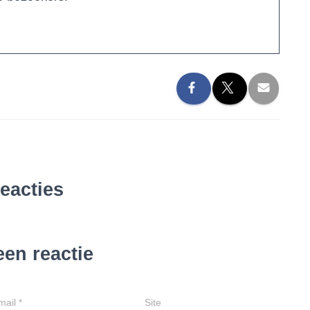
reacties
een reactie
mail
*
Site