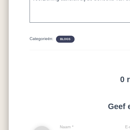
Categorieën:
BLOGS
0 
Geef 
Naam
*
E-