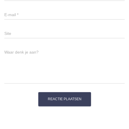
E-mail
*
Site
Waar denk je aan?