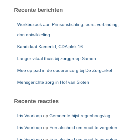
k
e
Recente berichten
n
n
Werkbezoek aan Prinsenstichting: eerst verbinding,
a
a
dan ontwikkeling
r
Kandidaat Kamerlid, CDA plek 16
:
Langer vitaal thuis bij zorggroep Samen
Mee op pad in de ouderenzorg bij De Zorgcirkel
Mensgerichte zorg in Hof van Sloten
Recente reacties
Iris Voorloop
op
Gemeente hijst regenboogvlag
Iris Voorloop
op
Een afscheid om nooit te vergeten
Iris Voorloop
op
Een afscheid om nooit te vergeten