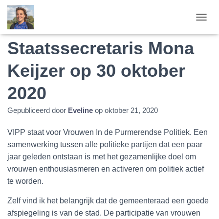
Meet & Greet
T
O
Staatssecretaris Mona
G
G
L
Keijzer op 30 oktober
E
N
2020
A
V
I
Gepubliceerd door
Eveline
op
oktober 21, 2020
G
A
VIPP staat voor Vrouwen In de Purmerendse Politiek. Een
T
samenwerking tussen alle politieke partijen dat een paar
I
E
jaar geleden ontstaan is met het gezamenlijke doel om
vrouwen enthousiasmeren en activeren om politiek actief
te worden.
Zelf vind ik het belangrijk dat de gemeenteraad een goede
afspiegeling is van de stad. De participatie van vrouwen