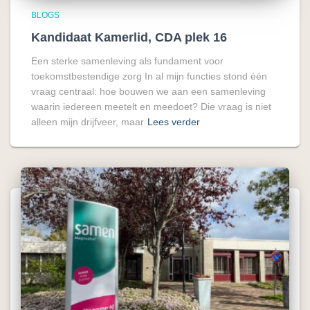
BLOGS
Kandidaat Kamerlid, CDA plek 16
Een sterke samenleving als fundament voor
toekomstbestendige zorg In al mijn functies stond één
vraag centraal: hoe bouwen we aan een samenleving
waarin iedereen meetelt en meedoet? Die vraag is niet
alleen mijn drijfveer, maar
Lees verder