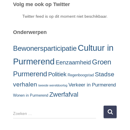
Volg me ook op Twitter
Twitter feed is op dit moment niet beschikbaar.
Onderwerpen
Cultuur in
Bewonersparticipatie
Purmerend
Groen
Eenzaamheid
Purmerend
Stadse
Politiek
Regenboogstad
verhalen
Verkeer in Purmerend
tweede wereldoorlog
Zwerfafval
Wonen in Purmerend
Z
o
e