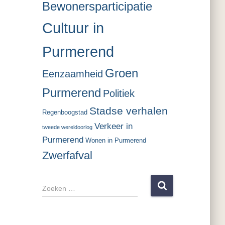
Bewonersparticipatie
Cultuur in
Purmerend
Groen
Eenzaamheid
Purmerend
Politiek
Stadse verhalen
Regenboogstad
Verkeer in
tweede wereldoorlog
Purmerend
Wonen in Purmerend
Zwerfafval
Z
o
e
k