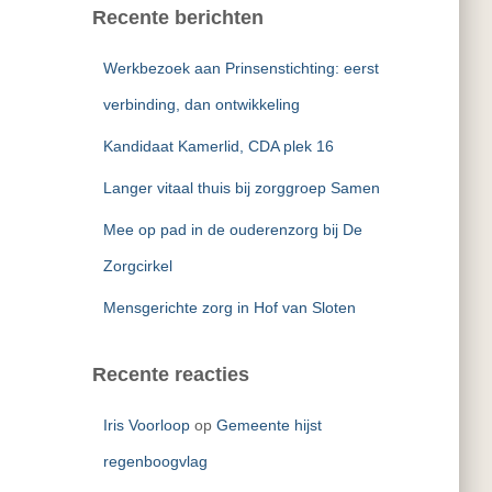
e
Recente berichten
n
n
Werkbezoek aan Prinsenstichting: eerst
a
a
verbinding, dan ontwikkeling
r
Kandidaat Kamerlid, CDA plek 16
:
Langer vitaal thuis bij zorggroep Samen
Mee op pad in de ouderenzorg bij De
Zorgcirkel
Mensgerichte zorg in Hof van Sloten
Recente reacties
Iris Voorloop
op
Gemeente hijst
regenboogvlag