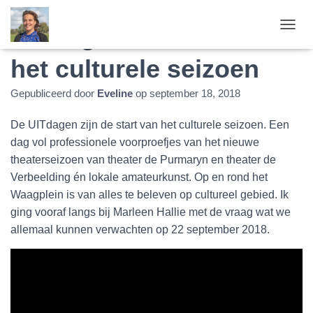
UITdagen: de start van
T
O
het culturele seizoen
G
G
L
Gepubliceerd door
Eveline
op
september 18, 2018
E
N
De UITdagen zijn de start van het culturele seizoen. Een
A
V
dag vol professionele voorproefjes van het nieuwe
I
theaterseizoen van theater de Purmaryn en theater de
G
Verbeelding én lokale amateurkunst. Op en rond het
A
Waagplein is van alles te beleven op cultureel gebied. Ik
T
I
ging vooraf langs bij Marleen Hallie met de vraag wat we
E
allemaal kunnen verwachten op 22 september 2018.