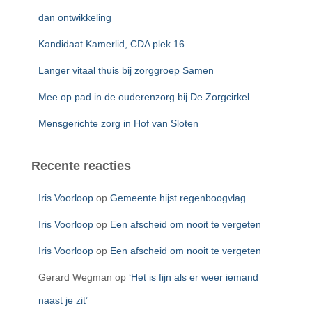
a
a
dan ontwikkeling
r
Kandidaat Kamerlid, CDA plek 16
:
Langer vitaal thuis bij zorggroep Samen
Mee op pad in de ouderenzorg bij De Zorgcirkel
Mensgerichte zorg in Hof van Sloten
Recente reacties
Iris Voorloop
op
Gemeente hijst regenboogvlag
Iris Voorloop
op
Een afscheid om nooit te vergeten
Iris Voorloop
op
Een afscheid om nooit te vergeten
Gerard Wegman
op
‘Het is fijn als er weer iemand
naast je zit’