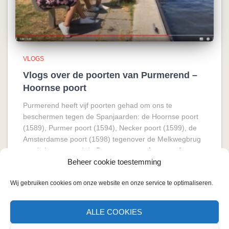
VLOGS
Vlogs over de poorten van Purmerend –
Hoornse poort
Purmerend heeft vijf poorten gehad om ons te
beschermen tegen de Spanjaarden: de Hoornse poort
(1589), Purmer poort (1594), Necker poort (1599), de
Amsterdamse poort (1598) tegenover de Melkwegbrug
en als laatste werd de Beemster poort
Lees verder
Beheer cookie toestemming
Wij gebruiken cookies om onze website en onze service te optimaliseren.
ALLE COOKIES
CONTACT
COOKIE BELEID
OVER MIJ