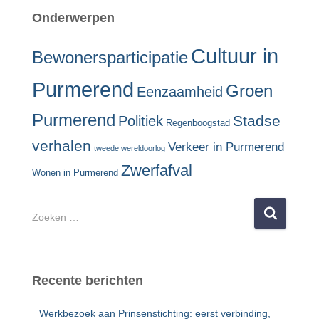
Onderwerpen
Cultuur in
Bewonersparticipatie
Purmerend
Groen
Eenzaamheid
Purmerend
Stadse
Politiek
Regenboogstad
verhalen
Verkeer in Purmerend
tweede wereldoorlog
Zwerfafval
Wonen in Purmerend
Z
o
e
k
e
Recente berichten
n
n
Werkbezoek aan Prinsenstichting: eerst verbinding,