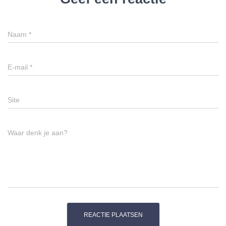
Naam
*
E-mail
*
Site
Waar denk je aan?