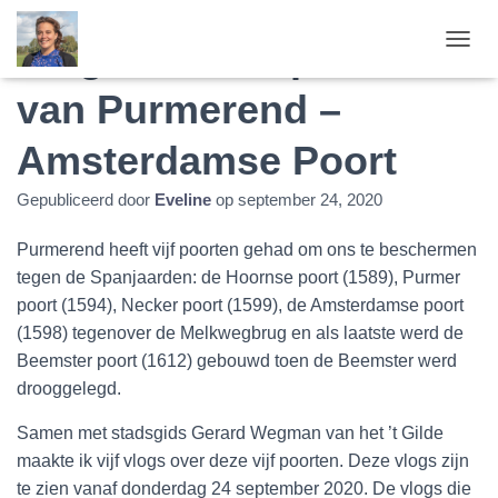
Vlogs over de poorten
T
O
van Purmerend –
G
G
L
Amsterdamse Poort
E
N
Gepubliceerd door
Eveline
op
september 24, 2020
A
V
I
Purmerend heeft vijf poorten gehad om ons te beschermen
G
tegen de Spanjaarden: de Hoornse poort (1589), Purmer
A
poort (1594), Necker poort (1599), de Amsterdamse poort
T
I
(1598) tegenover de Melkwegbrug en als laatste werd de
E
Beemster poort (1612) gebouwd toen de Beemster werd
drooggelegd.
Samen met stadsgids Gerard Wegman van het ’t Gilde
maakte ik vijf vlogs over deze vijf poorten. Deze vlogs zijn
te zien vanaf donderdag 24 september 2020. De vlogs die