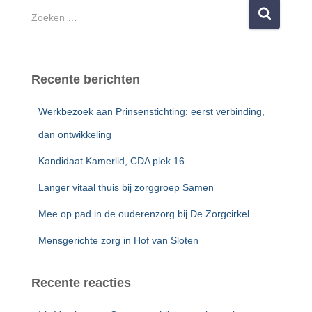
Z
o
e
k
e
Recente berichten
n
n
Werkbezoek aan Prinsenstichting: eerst verbinding,
a
a
dan ontwikkeling
r
Kandidaat Kamerlid, CDA plek 16
:
Langer vitaal thuis bij zorggroep Samen
Mee op pad in de ouderenzorg bij De Zorgcirkel
Mensgerichte zorg in Hof van Sloten
Recente reacties