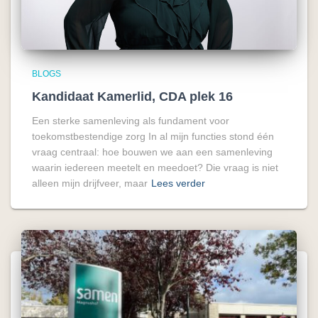
BLOGS
Kandidaat Kamerlid, CDA plek 16
Een sterke samenleving als fundament voor
toekomstbestendige zorg In al mijn functies stond één
vraag centraal: hoe bouwen we aan een samenleving
waarin iedereen meetelt en meedoet? Die vraag is niet
alleen mijn drijfveer, maar
Lees verder